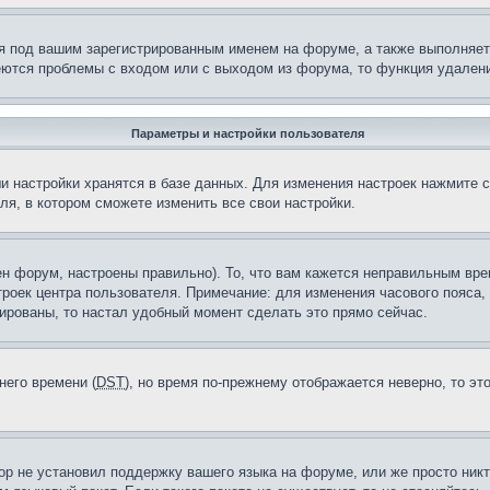
я под вашим зарегистрированным именем на форуме, а также выполняет 
еются проблемы с входом или с выходом из форума, то функция удалени
Параметры и настройки пользователя
и настройки хранятся в базе данных. Для изменения настроек нажмите 
ля, в котором сможете изменить все свои настройки.
н форум, настроены правильно). То, что вам кажется неправильным вр
троек центра пользователя. Примечание: для изменения часового пояса,
ированы, то настал удобный момент сделать это прямо сейчас.
него времени (
DST
), но время по-прежнему отображается неверно, то эт
ор не установил поддержку вашего языка на форуме, или же просто ник