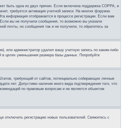
ожет быть одна из двух причин. Если включена поддержка COPPA, и
ачит, требуется активация учетной записи. На многих форумах
 Эта информация отображается в процессе регистрации. Если вам
 Если вы не получили сообщения, то возможно вы указали
ой почты, но сообщения так и не получили, то обратитесь за
ии), или администратор удалил вашу учетную запись по каким-либо
й в целях уменьшения размера базы данных. Попробуйте
ых Штатов, требующий от сайтов, потенциально собирающих личные
цати лет. Допустимо наличие иного вида подтверждения того, что
екомендаций по правовым вопросам и не является объектом
бще отключить регистрацию новых пользователей. Свяжитесь с