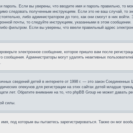
 и пароль. Если вы уверены, что вводите имя и пароль правильно, то м
одимо следовать полученным инструкциям. Если это не ваш случай, то зн
тоятельно, либо администратором до того, как они смогут в них войти.
ронной почты, то следуйте инструкциям, указанными в этом сообщении.
либо фильтром. Если вы уверены, что ввели правильный адрес электронн
проверьте электронное сообщение, которое пришло вам после регистрац
ого сообщения. Администраторы могут удалять неактивных пользователе
.
те личных сведений детей в интернете от 1998 г. — это закон Соединенн
дических опекунов для регистрации на этих сайтах детей младше тринад
ати лет. Обратите внимание на то, что phpBB Group не может давать р
ой силы.
 имя, под которым вы пытаетесь зарегистрироваться. Также он мог воо