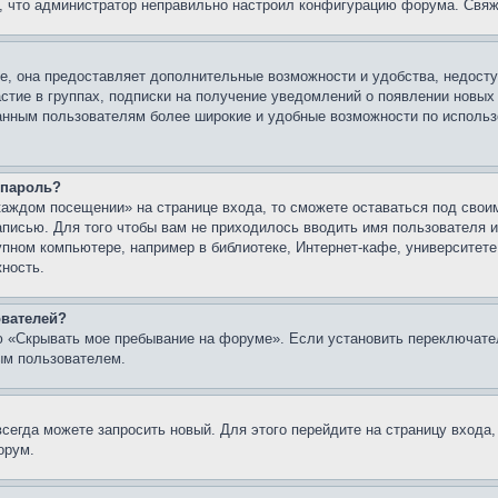
о, что администратор неправильно настроил конфигурацию форума. Свяж
е, она предоставляет дополнительные возможности и удобства, недосту
астие в группах, подписки на получение уведомлений о появлении новых
ованным пользователям более широкие и удобные возможности по испол
 пароль?
каждом посещении» на странице входа, то сможете оставаться под свои
записью. Для того чтобы вам не приходилось вводить имя пользователя
упном компьютере, например в библиотеке, Интернет-кафе, университете
жность.
ователей?
ю «Скрывать мое пребывание на форуме». Если установить переключате
ым пользователем.
всегда можете запросить новый. Для этого перейдите на страницу входа
орум.