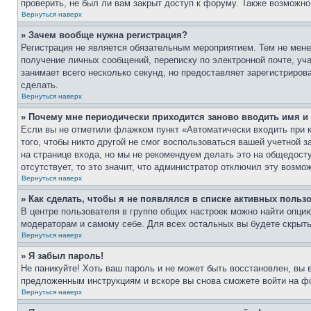
проверить, не был ли вам закрыт доступ к форуму. Также возможн
Вернуться наверх
» Зачем вообще нужна регистрация?
Регистрация не является обязательным мероприятием. Тем не мене
получение личных сообщений, переписку по электронной почте, уч
занимает всего несколько секунд, но предоставляет зарегистрир
сделать.
Вернуться наверх
» Почему мне периодически приходится заново вводить имя и
Если вы не отметили флажком пункт «Автоматически входить при 
того, чтобы никто другой не смог воспользоваться вашей учетной 
на странице входа, но мы не рекомендуем делать это на общедост
отсутствует, то это значит, что администратор отключил эту возмо
Вернуться наверх
» Как сделать, чтобы я не появлялся в списке активных польз
В центре пользователя в группе общих настроек можно найти опци
модераторам и самому себе. Для всех остальных вы будете скрыт
Вернуться наверх
» Я забыл пароль!
Не паникуйте! Хоть ваш пароль и не может быть восстановлен, вы 
предложенным инструкциям и вскоре вы снова сможете войти на ф
Вернуться наверх