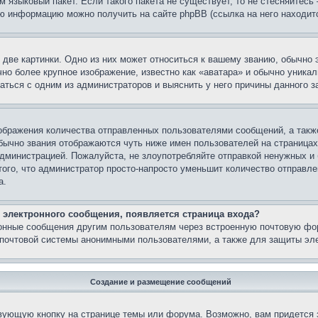
м языковый пакет. Если такого пакета не существует, то не стесняйтесь
ю информацию можно получить на сайте phpBB (ссылка на него находитс
две картинки. Одно из них может относиться к вашему званию, обычно э
но более крупное изображение, известно как «аватара» и обычно уника
аться с одним из администраторов и выяснить у него причины данного з
бражения количества отправленных пользователями сообщений, а такж
бычно звания отображаются чуть ниже имен пользователей на страницах
администрацией. Пожалуйста, не злоупотребляйте отправкой ненужных 
ого, что администратор просто-напросто уменьшит количество отправле
а.
 электронного сообщения, появляется страница входа?
ронные сообщения другим пользователям через встроенную почтовую фо
почтовой системы анонимными пользователями, а также для защиты эле
Создание и размещение сообщений
вующую кнопку на странице темы или форума. Возможно, вам придется 