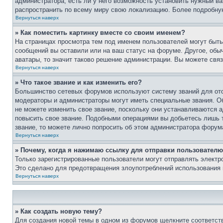
администратора, есть ли у него возможность установить нужный ва
распространить по всему миру свою локализацию. Более подробну
Вернуться наверх
» Как поместить картинку вместе со своим именем?
На страницах просмотра тем под именем пользователей могут быть 
сообщений вы оставили или на ваш статус на форуме. Другое, обыч
аватары, то значит таково решение администрации. Вы можете связ
Вернуться наверх
» Что такое звание и как изменить его?
Большинство сетевых форумов используют систему званий для ото
модераторы и администраторы могут иметь специальные звания. О
не можете изменить свое звание, поскольку они устанавливаются 
повысить свое звание. Подобными операциями вы добьетесь лишь т
звание, то можете лично попросить об этом администратора форум
Вернуться наверх
» Почему, когда я нажимаю ссылку для отправки пользователю
Только зарегистрированные пользователи могут отправлять элект
Это сделано для предотвращения злоупотреблений использования 
Вернуться наверх
» Как создать новую тему?
Для создания новой темы в одном из форумов щелкните соответст