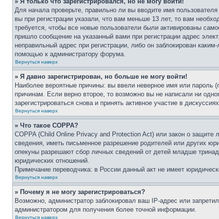
» Я только что зарегистрировался, но не могу войти!
Для начала проверьте, правильно ли вы вводите имя пользователя
вы при регистрации указали, что вам меньше 13 лет, то вам необх
требуется, чтобы все новые пользователи были активированы самос
пришло сообщение на указанный вами при регистрации адрес элект
неправильный адрес при регистрации, либо он заблокирован каким-
помощью к администратору форума.
Вернуться наверх
» Я давно зарегистрирован, но больше не могу войти!
Наиболее вероятные причины: вы ввели неверное имя или пароль (
причинам. Если верно второе, то возможно вы не написали ни одн
зарегистрироваться снова и принять активное участие в дискуссиях
Вернуться наверх
» Что такое COPPA?
COPPA (Child Online Privacy and Protection Act) или закон о защи
сведения, иметь письменное разрешение родителей или других юри
опекуны разрешают сбор личных сведений от детей младше тринадц
юридических отношений.
Примечание переводчика: в России данный акт не имеет юридическ
Вернуться наверх
» Почему я не могу зарегистрироваться?
Возможно, администратор заблокировал ваш IP-адрес или запретил
администратором для получения более точной информации.
Вернуться наверх