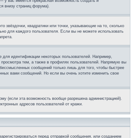
 — у вас имеется прекрасная возможность создать и
я внизу страниц форума).
то звёздочки, квадратики или точки, указывающие на то, сколько
льно для каждого пользователя. Если вы не можете использовать
апрета.
е для идентификации некоторых пользователей. Например,
 просмотра тем, а также в профилях пользователей. Напрямую вы
и бессмысленных сообщений только лишь для того, чтобы быстрее
нных вами сообщений. Но если вы очень хотите изменить свое
рму (если эта возможность вообще разрешена администрацией).
ктронных адресов пользователей от кражи.
зарегистрироваться перед отправкой сообщения, или созданием