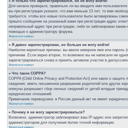
» Я только что зарегистрировался, но не могу войти!
Для начала проверьте, правильно ли вы вводите имя пользователя
вы при регистрации указали, что вам меньше 13 лет, то вам необх
требуется, чтобы все новые пользователи были активированы самос
пришло сообщение на указанный вами при регистрации адрес элект
неправильный адрес при регистрации, либо он заблокирован каким-
помощью к администратору форума.
Вернуться наверх
» Я давно зарегистрирован, но больше не могу войти!
Наиболее вероятные причины: вы ввели неверное имя или пароль (
причинам. Если верно второе, то возможно вы не написали ни одн
зарегистрироваться снова и принять активное участие в дискуссиях
Вернуться наверх
» Что такое COPPA?
COPPA (Child Online Privacy and Protection Act) или закон о защи
сведения, иметь письменное разрешение родителей или других юри
опекуны разрешают сбор личных сведений от детей младше тринадц
юридических отношений.
Примечание переводчика: в России данный акт не имеет юридическ
Вернуться наверх
» Почему я не могу зарегистрироваться?
Возможно, администратор заблокировал ваш IP-адрес или запретил
администратором для получения более точной информации.
Вернуться наверх