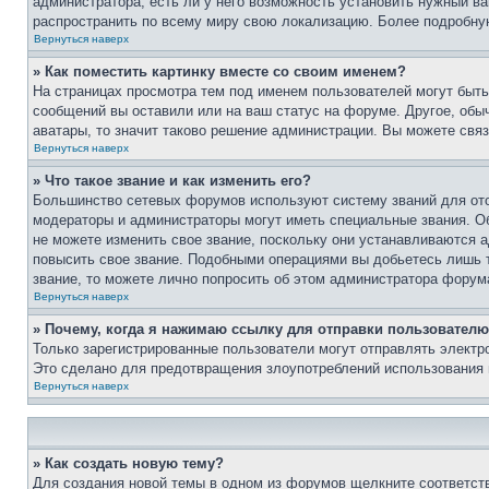
администратора, есть ли у него возможность установить нужный ва
распространить по всему миру свою локализацию. Более подробну
Вернуться наверх
» Как поместить картинку вместе со своим именем?
На страницах просмотра тем под именем пользователей могут быть 
сообщений вы оставили или на ваш статус на форуме. Другое, обыч
аватары, то значит таково решение администрации. Вы можете связ
Вернуться наверх
» Что такое звание и как изменить его?
Большинство сетевых форумов используют систему званий для ото
модераторы и администраторы могут иметь специальные звания. О
не можете изменить свое звание, поскольку они устанавливаются 
повысить свое звание. Подобными операциями вы добьетесь лишь т
звание, то можете лично попросить об этом администратора форум
Вернуться наверх
» Почему, когда я нажимаю ссылку для отправки пользователю
Только зарегистрированные пользователи могут отправлять элект
Это сделано для предотвращения злоупотреблений использования 
Вернуться наверх
» Как создать новую тему?
Для создания новой темы в одном из форумов щелкните соответст