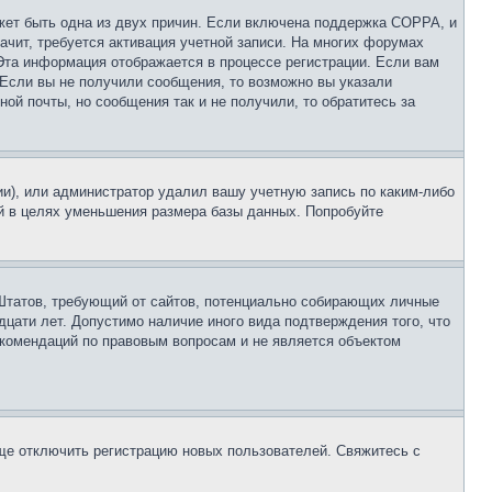
ожет быть одна из двух причин. Если включена поддержка COPPA, и
ачит, требуется активация учетной записи. На многих форумах
 Эта информация отображается в процессе регистрации. Если вам
 Если вы не получили сообщения, то возможно вы указали
ой почты, но сообщения так и не получили, то обратитесь за
ии), или администратор удалил вашу учетную запись по каким-либо
й в целях уменьшения размера базы данных. Попробуйте
ых Штатов, требующий от сайтов, потенциально собирающих личные
цати лет. Допустимо наличие иного вида подтверждения того, что
екомендаций по правовым вопросам и не является объектом
бще отключить регистрацию новых пользователей. Свяжитесь с