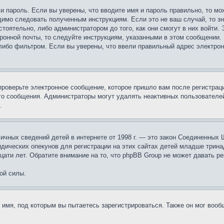
 и пароль. Если вы уверены, что вводите имя и пароль правильно, то м
одимо следовать полученным инструкциям. Если это не ваш случай, то зн
тоятельно, либо администратором до того, как они смогут в них войти.
ронной почты, то следуйте инструкциям, указанными в этом сообщении.
либо фильтром. Если вы уверены, что ввели правильный адрес электронн
проверьте электронное сообщение, которое пришло вам после регистрац
ого сообщения. Администраторы могут удалять неактивных пользователе
.
те личных сведений детей в интернете от 1998 г. — это закон Соединенн
дических опекунов для регистрации на этих сайтах детей младше тринад
ати лет. Обратите внимание на то, что phpBB Group не может давать р
ой силы.
 имя, под которым вы пытаетесь зарегистрироваться. Также он мог воо