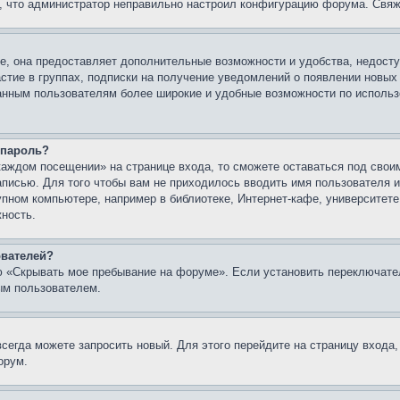
о, что администратор неправильно настроил конфигурацию форума. Свяж
е, она предоставляет дополнительные возможности и удобства, недосту
астие в группах, подписки на получение уведомлений о появлении новых
ованным пользователям более широкие и удобные возможности по испол
 пароль?
каждом посещении» на странице входа, то сможете оставаться под свои
записью. Для того чтобы вам не приходилось вводить имя пользователя
упном компьютере, например в библиотеке, Интернет-кафе, университете
жность.
ователей?
ю «Скрывать мое пребывание на форуме». Если установить переключате
ым пользователем.
всегда можете запросить новый. Для этого перейдите на страницу входа
орум.