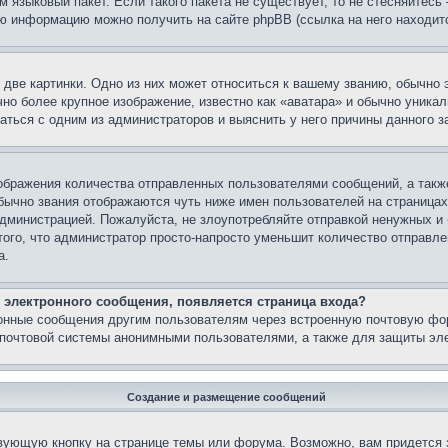
м языковый пакет. Если такого пакета не существует, то не стесняйтесь
ю информацию можно получить на сайте phpBB (ссылка на него находитс
две картинки. Одно из них может относиться к вашему званию, обычно э
но более крупное изображение, известно как «аватара» и обычно уника
аться с одним из администраторов и выяснить у него причины данного з
бражения количества отправленных пользователями сообщений, а такж
бычно звания отображаются чуть ниже имен пользователей на страницах
администрацией. Пожалуйста, не злоупотребляйте отправкой ненужных 
ого, что администратор просто-напросто уменьшит количество отправле
а.
 электронного сообщения, появляется страница входа?
ронные сообщения другим пользователям через встроенную почтовую фо
почтовой системы анонимными пользователями, а также для защиты эле
Создание и размещение сообщений
вующую кнопку на странице темы или форума. Возможно, вам придется 