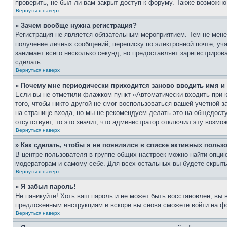
проверить, не был ли вам закрыт доступ к форуму. Также возможн
Вернуться наверх
» Зачем вообще нужна регистрация?
Регистрация не является обязательным мероприятием. Тем не мене
получение личных сообщений, переписку по электронной почте, уч
занимает всего несколько секунд, но предоставляет зарегистрир
сделать.
Вернуться наверх
» Почему мне периодически приходится заново вводить имя и
Если вы не отметили флажком пункт «Автоматически входить при 
того, чтобы никто другой не смог воспользоваться вашей учетной 
на странице входа, но мы не рекомендуем делать это на общедост
отсутствует, то это значит, что администратор отключил эту возмо
Вернуться наверх
» Как сделать, чтобы я не появлялся в списке активных польз
В центре пользователя в группе общих настроек можно найти опци
модераторам и самому себе. Для всех остальных вы будете скрыт
Вернуться наверх
» Я забыл пароль!
Не паникуйте! Хоть ваш пароль и не может быть восстановлен, вы 
предложенным инструкциям и вскоре вы снова сможете войти на ф
Вернуться наверх