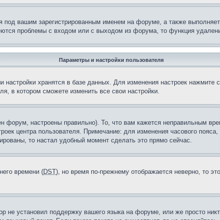
я под вашим зарегистрированным именем на форуме, а также выполняет 
еются проблемы с входом или с выходом из форума, то функция удалени
Параметры и настройки пользователя
и настройки хранятся в базе данных. Для изменения настроек нажмите 
ля, в котором сможете изменить все свои настройки.
н форум, настроены правильно). То, что вам кажется неправильным вр
троек центра пользователя. Примечание: для изменения часового пояса,
ированы, то настал удобный момент сделать это прямо сейчас.
него времени (
DST
), но время по-прежнему отображается неверно, то эт
ор не установил поддержку вашего языка на форуме, или же просто ник