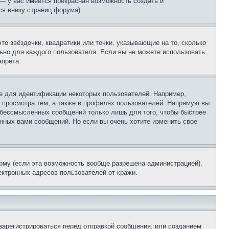
 — у вас имеется прекрасная возможность создать и
я внизу страниц форума).
то звёздочки, квадратики или точки, указывающие на то, сколько
льно для каждого пользователя. Если вы не можете использовать
апрета.
е для идентификации некоторых пользователей. Например,
 просмотра тем, а также в профилях пользователей. Напрямую вы
и бессмысленных сообщений только лишь для того, чтобы быстрее
нных вами сообщений. Но если вы очень хотите изменить свое
рму (если эта возможность вообще разрешена администрацией).
ктронных адресов пользователей от кражи.
зарегистрироваться перед отправкой сообщения, или созданием