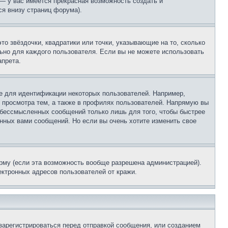
 — у вас имеется прекрасная возможность создать и
я внизу страниц форума).
то звёздочки, квадратики или точки, указывающие на то, сколько
льно для каждого пользователя. Если вы не можете использовать
апрета.
е для идентификации некоторых пользователей. Например,
 просмотра тем, а также в профилях пользователей. Напрямую вы
и бессмысленных сообщений только лишь для того, чтобы быстрее
нных вами сообщений. Но если вы очень хотите изменить свое
рму (если эта возможность вообще разрешена администрацией).
ктронных адресов пользователей от кражи.
зарегистрироваться перед отправкой сообщения, или созданием