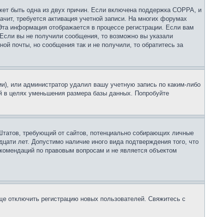
ожет быть одна из двух причин. Если включена поддержка COPPA, и
ачит, требуется активация учетной записи. На многих форумах
 Эта информация отображается в процессе регистрации. Если вам
 Если вы не получили сообщения, то возможно вы указали
ой почты, но сообщения так и не получили, то обратитесь за
ии), или администратор удалил вашу учетную запись по каким-либо
й в целях уменьшения размера базы данных. Попробуйте
ых Штатов, требующий от сайтов, потенциально собирающих личные
цати лет. Допустимо наличие иного вида подтверждения того, что
екомендаций по правовым вопросам и не является объектом
бще отключить регистрацию новых пользователей. Свяжитесь с