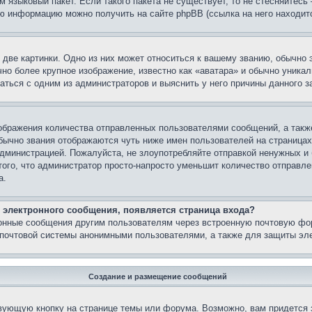
м языковый пакет. Если такого пакета не существует, то не стесняйтесь
ю информацию можно получить на сайте phpBB (ссылка на него находитс
две картинки. Одно из них может относиться к вашему званию, обычно э
но более крупное изображение, известно как «аватара» и обычно уника
аться с одним из администраторов и выяснить у него причины данного з
бражения количества отправленных пользователями сообщений, а такж
бычно звания отображаются чуть ниже имен пользователей на страницах
администрацией. Пожалуйста, не злоупотребляйте отправкой ненужных 
ого, что администратор просто-напросто уменьшит количество отправле
а.
 электронного сообщения, появляется страница входа?
ронные сообщения другим пользователям через встроенную почтовую фо
почтовой системы анонимными пользователями, а также для защиты эле
Создание и размещение сообщений
вующую кнопку на странице темы или форума. Возможно, вам придется 