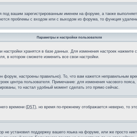
я под вашим зарегистрированным именем на форуме, а также выполняет 
еются проблемы с входом или с выходом из форума, то функция удалени
Параметры и настройки пользователя
и настройки хранятся в базе данных. Для изменения настроек нажмите 
ля, в котором сможете изменить все свои настройки.
н форум, настроены правильно). То, что вам кажется неправильным вр
троек центра пользователя. Примечание: для изменения часового пояса,
ированы, то настал удобный момент сделать это прямо сейчас.
него времени (
DST
), но время по-прежнему отображается неверно, то эт
ор не установил поддержку вашего языка на форуме, или же просто ник