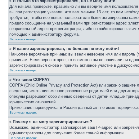
» Я только что зарегистрировался, но не могу войти!
Для начала проверьте, правильно ли вы вводите имя пользователя
вы при регистрации указали, что вам меньше 13 лет, то вам необх
требуется, чтобы все новые пользователи были активированы самос
пришло сообщение на указанный вами при регистрации адрес элект
неправильный адрес при регистрации, либо он заблокирован каким-
помощью к администратору форума.
Вернуться наверх
» Я давно зарегистрирован, но больше не могу войти!
Наиболее вероятные причины: вы ввели неверное имя или пароль (
причинам. Если верно второе, то возможно вы не написали ни одн
зарегистрироваться снова и принять активное участие в дискуссиях
Вернуться наверх
» Что такое COPPA?
COPPA (Child Online Privacy and Protection Act) или закон о защи
сведения, иметь письменное разрешение родителей или других юри
опекуны разрешают сбор личных сведений от детей младше тринадц
юридических отношений.
Примечание переводчика: в России данный акт не имеет юридическ
Вернуться наверх
» Почему я не могу зарегистрироваться?
Возможно, администратор заблокировал ваш IP-адрес или запретил
администратором для получения более точной информации.
Вернуться наверх