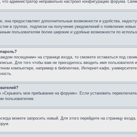
о, что администратор неправильно настроил конфигурацию форума. Свяж
е, она предоставляет дополнительные возможности и удобства, недосту
астие в группах, подписки на получение уведомлений о появлении новых
ованным пользователям более широкие и удобные возможности по испол
 пароль?
каждом посещении» на странице входа, то сможете оставаться под свои
записью. Для того чтобы вам не приходилось вводить имя пользователя
упном компьютере, например в библиотеке, Интернет-кафе, университете
жность.
ователей?
ю «Скрывать мое пребывание на форуме». Если установить переключате
ым пользователем.
всегда можете запросить новый. Для этого перейдите на страницу входа
орум.