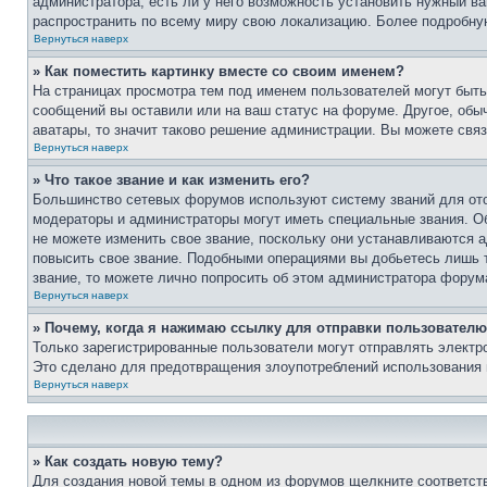
администратора, есть ли у него возможность установить нужный ва
распространить по всему миру свою локализацию. Более подробну
Вернуться наверх
» Как поместить картинку вместе со своим именем?
На страницах просмотра тем под именем пользователей могут быть 
сообщений вы оставили или на ваш статус на форуме. Другое, обыч
аватары, то значит таково решение администрации. Вы можете связ
Вернуться наверх
» Что такое звание и как изменить его?
Большинство сетевых форумов используют систему званий для ото
модераторы и администраторы могут иметь специальные звания. О
не можете изменить свое звание, поскольку они устанавливаются 
повысить свое звание. Подобными операциями вы добьетесь лишь т
звание, то можете лично попросить об этом администратора форум
Вернуться наверх
» Почему, когда я нажимаю ссылку для отправки пользователю
Только зарегистрированные пользователи могут отправлять элект
Это сделано для предотвращения злоупотреблений использования 
Вернуться наверх
» Как создать новую тему?
Для создания новой темы в одном из форумов щелкните соответст