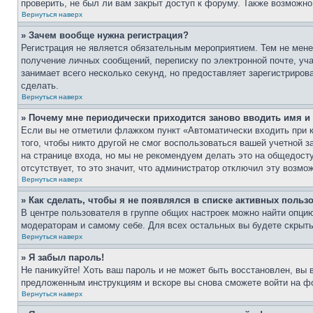
проверить, не был ли вам закрыт доступ к форуму. Также возможн
Вернуться наверх
» Зачем вообще нужна регистрация?
Регистрация не является обязательным мероприятием. Тем не мене
получение личных сообщений, переписку по электронной почте, уч
занимает всего несколько секунд, но предоставляет зарегистрир
сделать.
Вернуться наверх
» Почему мне периодически приходится заново вводить имя и
Если вы не отметили флажком пункт «Автоматически входить при 
того, чтобы никто другой не смог воспользоваться вашей учетной 
на странице входа, но мы не рекомендуем делать это на общедост
отсутствует, то это значит, что администратор отключил эту возмо
Вернуться наверх
» Как сделать, чтобы я не появлялся в списке активных польз
В центре пользователя в группе общих настроек можно найти опци
модераторам и самому себе. Для всех остальных вы будете скрыт
Вернуться наверх
» Я забыл пароль!
Не паникуйте! Хоть ваш пароль и не может быть восстановлен, вы 
предложенным инструкциям и вскоре вы снова сможете войти на ф
Вернуться наверх