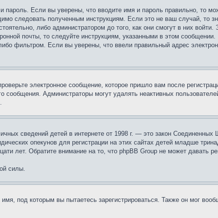
 и пароль. Если вы уверены, что вводите имя и пароль правильно, то м
одимо следовать полученным инструкциям. Если это не ваш случай, то зн
тоятельно, либо администратором до того, как они смогут в них войти.
ронной почты, то следуйте инструкциям, указанными в этом сообщении.
либо фильтром. Если вы уверены, что ввели правильный адрес электронн
проверьте электронное сообщение, которое пришло вам после регистрац
ого сообщения. Администраторы могут удалять неактивных пользователе
.
те личных сведений детей в интернете от 1998 г. — это закон Соединенн
дических опекунов для регистрации на этих сайтах детей младше тринад
ати лет. Обратите внимание на то, что phpBB Group не может давать р
ой силы.
 имя, под которым вы пытаетесь зарегистрироваться. Также он мог воо