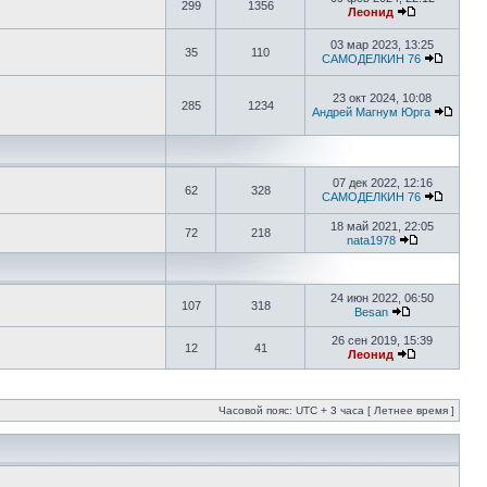
299
1356
Леонид
03 мар 2023, 13:25
35
110
САМОДЕЛКИН 76
23 окт 2024, 10:08
285
1234
Андрей Магнум Юрга
07 дек 2022, 12:16
62
328
САМОДЕЛКИН 76
18 май 2021, 22:05
72
218
nata1978
24 июн 2022, 06:50
107
318
Besan
26 сен 2019, 15:39
12
41
Леонид
Часовой пояс: UTC + 3 часа [ Летнее время ]