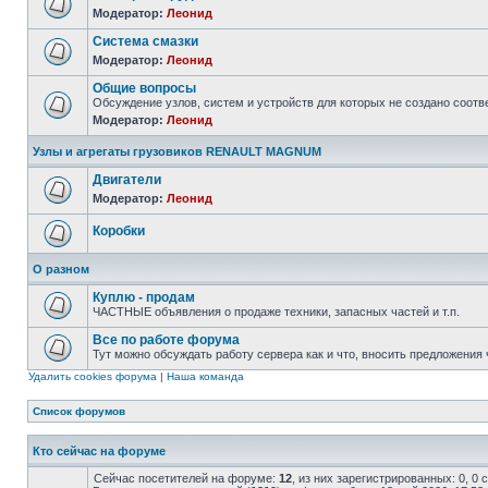
Модератор:
Леонид
Система смазки
Модератор:
Леонид
Общие вопросы
Обсуждение узлов, систем и устройств для которых не создано соо
Модератор:
Леонид
Узлы и агрегаты грузовиков RENAULT MAGNUM
Двигатели
Модератор:
Леонид
Коробки
О разном
Куплю - продам
ЧАСТНЫЕ объявления о продаже техники, запасных частей и т.п.
Все по работе форума
Тут можно обсуждать работу сервера как и что, вносить предложения ч
Удалить cookies форума
|
Наша команда
Список форумов
Кто сейчас на форуме
Сейчас посетителей на форуме:
12
, из них зарегистрированных: 0, 0