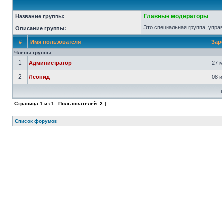
Главные модераторы
Название группы:
Это специальная группа, упр
Описание группы:
#
Имя пользователя
Зар
Члены группы
1
Администратор
27 м
2
Леонид
08 и
Страница
1
из
1
[ Пользователей: 2 ]
Список форумов