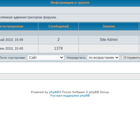
Информация о группе
авляемая администратором форума.
егистрирован
Сообщений
Звание
2
Site Admin
ай 2010, 15:49
1378
юн 2010, 15:40
Поле сортировки:
Упорядочить
Powered by
phpBB
® Forum Software © phpBB Group
Русская поддержка phpBB