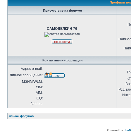
Профиль по
Присутствие на форуме
П
САМОДЕЛКИН 76
Наибол
Наиб
Контактная информация
Адрес e-mail:
Гр
Личное сообщение:
О
MSNM/WLM:
Воз
YIM:
Род за
AIM:
Инте
ICQ:
Jabber:
Список форумов
Powered by
php