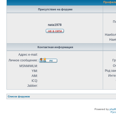
Профиль
Присутствие на форуме
П
nata1978
Наибол
Наиб
Контактная информация
Адрес e-mail:
Личное сообщение:
Гр
О
MSNM/WLM:
Род за
YIM:
Инте
AIM:
ICQ:
Jabber:
Список форумов
Powered by
php
Рус