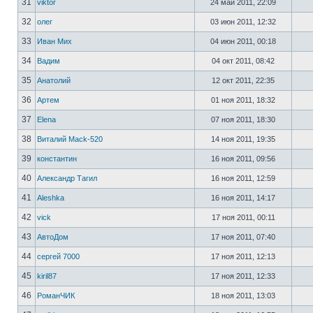
31
viktor
24 май 2011, 22:09
32
олег
03 июн 2011, 12:32
33
Иван Мих
04 июн 2011, 00:18
34
Вадим
04 окт 2011, 08:42
35
Анатолий
12 окт 2011, 22:35
36
Артем
01 ноя 2011, 18:32
37
Elena
07 ноя 2011, 18:30
38
Виталий Mack-520
14 ноя 2011, 19:35
39
константин
16 ноя 2011, 09:56
40
Александр Тагил
16 ноя 2011, 12:59
41
Aleshka
16 ноя 2011, 14:17
42
vick
17 ноя 2011, 00:11
43
АвтоДом
17 ноя 2011, 07:40
44
сергей 7000
17 ноя 2011, 12:13
45
kiril87
17 ноя 2011, 12:33
46
РоманЧИК
18 ноя 2011, 13:03