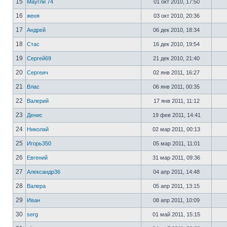
15
Маугли 74
01 окт 2010, 17:50
16
женя
03 окт 2010, 20:36
17
Андрей
06 дек 2010, 18:34
18
Стас
16 дек 2010, 19:54
19
Сергей69
21 дек 2010, 21:40
20
Сергеич
02 янв 2011, 16:27
21
Влас
06 янв 2011, 00:35
22
Валерий
17 янв 2011, 11:12
23
Денис
19 фев 2011, 14:41
24
Николай
02 мар 2011, 00:13
25
Игорь350
05 мар 2011, 11:01
26
Евгений
31 мар 2011, 09:36
27
Александр36
04 апр 2011, 14:48
28
Валера
05 апр 2011, 13:15
29
Иван
08 апр 2011, 10:09
30
serg
01 май 2011, 15:15