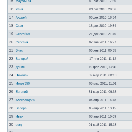
15
Маугли 74
01 окт 2010, 17:50
16
женя
03 окт 2010, 20:36
17
Андрей
06 дек 2010, 18:34
18
Стас
16 дек 2010, 19:54
19
Сергей69
21 дек 2010, 21:40
20
Сергеич
02 янв 2011, 16:27
21
Влас
06 янв 2011, 00:35
22
Валерий
17 янв 2011, 11:12
23
Денис
19 фев 2011, 14:41
24
Николай
02 мар 2011, 00:13
25
Игорь350
05 мар 2011, 11:01
26
Евгений
31 мар 2011, 09:36
27
Александр36
04 апр 2011, 14:48
28
Валера
05 апр 2011, 13:15
29
Иван
08 апр 2011, 10:09
30
serg
01 май 2011, 15:15