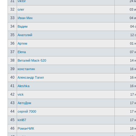
31
viktor
24 м
32
олег
03 и
33
Иван Мих
04 и
34
Вадим
04 о
35
Анатолий
12 о
36
Артем
01 н
37
Elena
07 н
38
Виталий Mack-520
14 н
39
константин
16 н
40
Александр Тагил
16 н
41
Aleshka
16 н
42
vick
17 н
43
АвтоДом
17 н
44
сергей 7000
17 н
45
kiril87
17 н
46
РоманЧИК
18 н