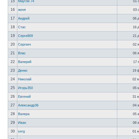
15
Маугли 74
01 о
16
женя
03 о
17
Андрей
06 д
18
Стас
16 д
19
Сергей69
21 д
20
Сергеич
02 я
21
Влас
06 я
22
Валерий
17 я
23
Денис
19 ф
24
Николай
02 м
25
Игорь350
05 м
26
Евгений
31 м
27
Александр36
04 а
28
Валера
05 а
29
Иван
08 а
30
serg
01 м