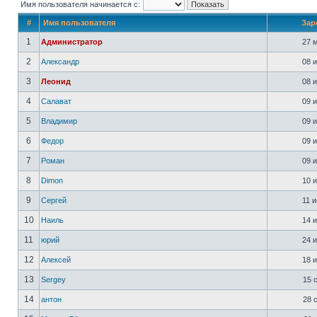
Имя пользователя начинается с:
#
Имя пользователя
Зар
1
Администратор
27 м
2
Александр
08 и
3
Леонид
08 и
4
Салават
09 и
5
Владимир
09 и
6
Федор
09 и
7
Роман
09 и
8
Dimon
10 и
9
Сергей
11 и
10
Наиль
14 и
11
юрий
24 и
12
Алексей
18 и
13
Sergey
15 с
14
антон
28 с