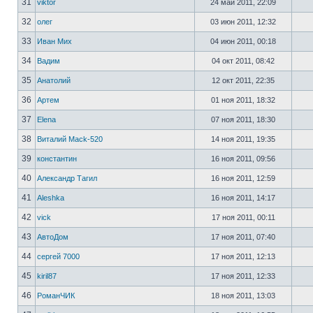
31
viktor
24 май 2011, 22:09
32
олег
03 июн 2011, 12:32
33
Иван Мих
04 июн 2011, 00:18
34
Вадим
04 окт 2011, 08:42
35
Анатолий
12 окт 2011, 22:35
36
Артем
01 ноя 2011, 18:32
37
Elena
07 ноя 2011, 18:30
38
Виталий Mack-520
14 ноя 2011, 19:35
39
константин
16 ноя 2011, 09:56
40
Александр Тагил
16 ноя 2011, 12:59
41
Aleshka
16 ноя 2011, 14:17
42
vick
17 ноя 2011, 00:11
43
АвтоДом
17 ноя 2011, 07:40
44
сергей 7000
17 ноя 2011, 12:13
45
kiril87
17 ноя 2011, 12:33
46
РоманЧИК
18 ноя 2011, 13:03