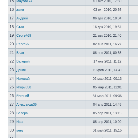
15
Маугли 74
01 окт 2010, 17:50
16
женя
03 окт 2010, 20:36
17
Андрей
06 дек 2010, 18:34
18
Стас
16 дек 2010, 19:54
19
Сергей69
21 дек 2010, 21:40
20
Сергеич
02 янв 2011, 16:27
21
Влас
06 янв 2011, 00:35
22
Валерий
17 янв 2011, 11:12
23
Денис
19 фев 2011, 14:41
24
Николай
02 мар 2011, 00:13
25
Игорь350
05 мар 2011, 11:01
26
Евгений
31 мар 2011, 09:36
27
Александр36
04 апр 2011, 14:48
28
Валера
05 апр 2011, 13:15
29
Иван
08 апр 2011, 10:09
30
serg
01 май 2011, 15:15