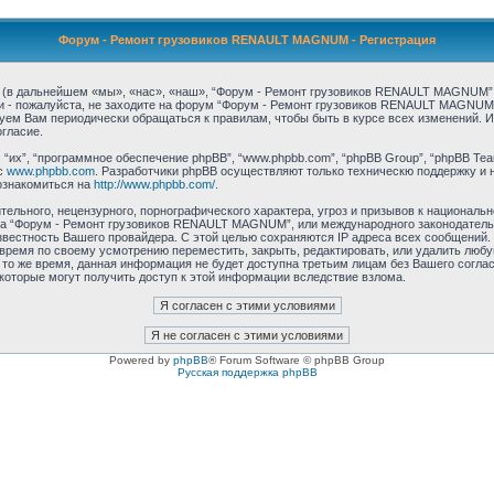
Форум - Ремонт грузовиков RENAULT MAGNUM - Регистрация
 дальнейшем «мы», «нас», «наш», “Форум - Ремонт грузовиков RENAULT MAGNUM”, “h
ми - пожалуйста, не заходите на форум “Форум - Ремонт грузовиков RENAULT MAGNUM
дуем Вам периодически обращаться к правилам, чтобы быть в курсе всех изменений.
гласие.
их”, “программное обеспечение phpBB”, “www.phpbb.com”, “phpBB Group”, “phpBB Tea
с
www.phpbb.com
. Разработчики phpBB осуществляют только техническю поддержку и 
ознакомиться на
http://www.phpbb.com/
.
ельного, нецензурного, порнографического характера, угроз и призывов к националь
ума “Форум - Ремонт грузовиков RENAULT MAGNUM”, или международного законодател
звестность Вашего провайдера. С этой целью сохраняются IP адреса всех сообщений.
емя по своему усмотрению переместить, закрыть, редактировать, или удалить любую
 то же время, данная информация не будет доступна третьим лицам без Вашего согл
которые могут получить доступ к этой информации вследствие взлома.
Powered by
phpBB
® Forum Software © phpBB Group
Русская поддержка phpBB