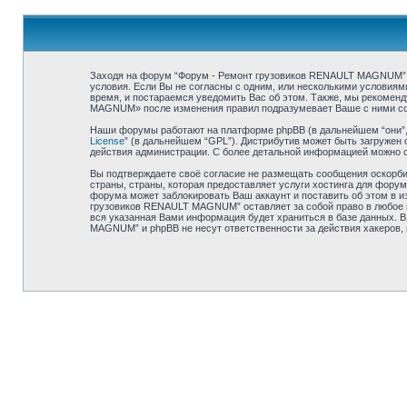
Заходя на форум “Форум - Ремонт грузовиков RENAULT MAGNUM” (в
условия. Если Вы не согласны с одним, или несколькими условия
время, и постараемся уведомить Вас об этом. Также, мы рекомен
MAGNUM» после изменения правил подразумевает Ваше с ними со
Наши форумы работают на платформе phpBB (в дальнейшем “они”, “
License
” (в дальнейшем “GPL”). Дистрибутив может быть загружен 
действия администрации. С более детальной информацией можно 
Вы подтверждаете своё согласие не размещать сообщения оскорбит
страны, страны, которая предоставляет услуги хостинга для фор
форума может заблокировать Ваш аккаунт и поставить об этом в и
грузовиков RENAULT MAGNUM” оставляет за собой право в любое вр
вся указанная Вами информация будет храниться в базе данных. В
MAGNUM” и phpBB не несут ответственности за действия хакеров, 