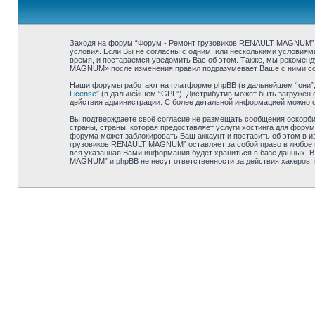
Заходя на форум “Форум - Ремонт грузовиков RENAULT MAGNUM” (в
условия. Если Вы не согласны с одним, или несколькими условия
время, и постараемся уведомить Вас об этом. Также, мы рекомен
MAGNUM» после изменения правил подразумевает Ваше с ними со
Наши форумы работают на платформе phpBB (в дальнейшем “они”, “
License
” (в дальнейшем “GPL”). Дистрибутив может быть загружен 
действия администрации. С более детальной информацией можно 
Вы подтверждаете своё согласие не размещать сообщения оскорбит
страны, страны, которая предоставляет услуги хостинга для фор
форума может заблокировать Ваш аккаунт и поставить об этом в и
грузовиков RENAULT MAGNUM” оставляет за собой право в любое вр
вся указанная Вами информация будет храниться в базе данных. В
MAGNUM” и phpBB не несут ответственности за действия хакеров, 