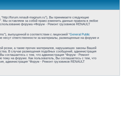
ttp://forum.renault-magnum.ru”), Вы принимаете следующие
”. Мы оставляем за собой право изменить данные правила в любое
 Использование форума «Форум - Ремонт грузовиков RENAULT
ms”), выпущенной в соответствии с лицензией “
General Public
не несут ответственности за материалы, размещенные на форуме и
ной розни, а также прочих материалов, нарушаюших законы Вашей
ьства. В случае размещения подобных сообщений, администрация
 Вы соглашаетесь с тем, что администрация “Форум - Ремонт
 тему на форуме. Как пользователь, Вы соглашаетесь с тем, что
асия, администрация “Форум - Ремонт грузовиков RENAULT