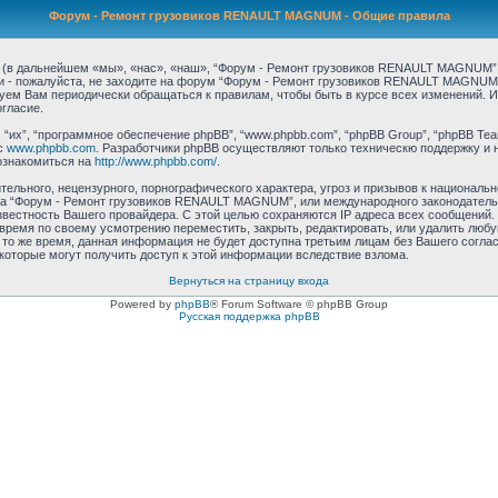
Форум - Ремонт грузовиков RENAULT MAGNUM - Общие правила
 дальнейшем «мы», «нас», «наш», “Форум - Ремонт грузовиков RENAULT MAGNUM”, “h
ми - пожалуйста, не заходите на форум “Форум - Ремонт грузовиков RENAULT MAGNUM
дуем Вам периодически обращаться к правилам, чтобы быть в курсе всех изменений.
гласие.
их”, “программное обеспечение phpBB”, “www.phpbb.com”, “phpBB Group”, “phpBB Tea
с
www.phpbb.com
. Разработчики phpBB осуществляют только техническю поддержку и 
ознакомиться на
http://www.phpbb.com/
.
ельного, нецензурного, порнографического характера, угроз и призывов к националь
ума “Форум - Ремонт грузовиков RENAULT MAGNUM”, или международного законодател
звестность Вашего провайдера. С этой целью сохраняются IP адреса всех сообщений.
емя по своему усмотрению переместить, закрыть, редактировать, или удалить любую
 то же время, данная информация не будет доступна третьим лицам без Вашего согл
которые могут получить доступ к этой информации вследствие взлома.
Вернуться на страницу входа
Powered by
phpBB
® Forum Software © phpBB Group
Русская поддержка phpBB