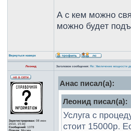
А с кем можно св
можно будет подъ
Вернуться наверх
Леонид
Заголовок сообщения:
Re: Увеличение мощности д
Анас писал(а):
Леонид писал(а):
Услуга с проце
Зарегистрирован:
08 июн
стоит 15000р. Е
2010, 15:40
Сообщений:
1378
Откуда:
Москва