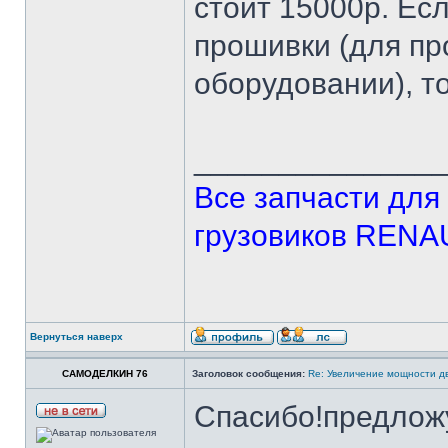
стоит 15000р. Ес
прошивки (для п
оборудовании), т
______________
Все запчасти дл
грузовиков REN
Вернуться наверх
САМОДЕЛКИН 76
Заголовок сообщения:
Re: Увеличение мощности д
Спасибо!предложу