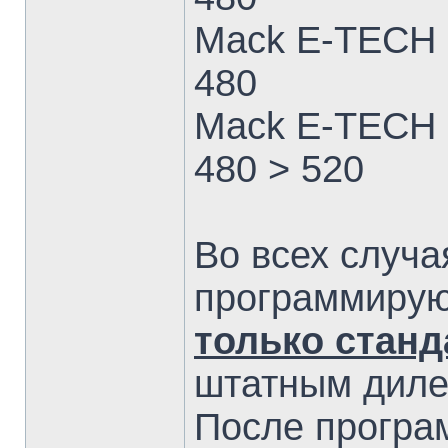
Mack E-TECH Е
480
Mack E-TECH Е
480 > 520
Во всех случа
программиру
только стан
штатным диле
После програ