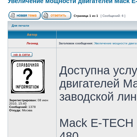
Увеличение мощности двигателей Mack E
Страница
1
из
1
[ Сообщений: 6 ]
Для печати
Автор
Леонид
Заголовок сообщения:
Увеличение мощности двига
Доступна усл
двигателей M
заводской ли
Зарегистрирован:
08 июн
2010, 15:40
Сообщений:
1378
Откуда:
Москва
Mack E-TECH Е
480